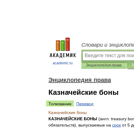
Словари и энциклоп
academic.ru
Энциклопедия права
Т
Энциклопедия права
Казначейские боны
Толкование
Перевод
Казначейские
боны
КАЗНАЧЕЙСКИЕ
БОНЫ
(
англ
.
treasury
bo
обязательств
),
выпускаемые
на
срок
от
5
д