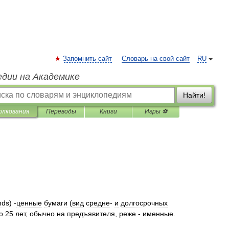
Запомнить сайт
Словарь на свой сайт
RU
едии на Академике
Найти!
олкования
Переводы
Книги
Игры ⚽
nds
) -
ценные
бумаги
(
вид
средне
-
и
долгосрочных
о
25
лет
,
обычно
на
предъявителя
,
реже
-
именные
.