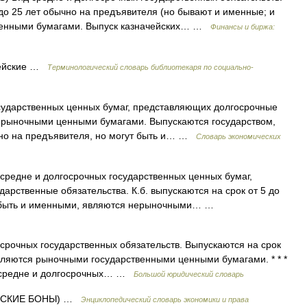
 до 25 лет обычно на предъявителя (но бывают и именные; и
ценными бумагами. Выпуск казначейских… …
Финансы и биржа:
ейские …
Терминологический словарь библиотекаря по социально-
ударственных ценных бумаг, представляющих долгосрочные
я рыночными ценными бумагами. Выпускаются государством,
ычно на предъявителя, но могут быть и… …
Словарь экономических
средне и долгосрочных государственных ценных бумаг,
арственные обязательства. К.б. выпускаются на срок от 5 до
ут быть и именными, являются нерыночными… …
срочных государственных обязательств. Выпускаются на срок
являются рыночными государственными ценными бумагами. * * *
ид средне и долгосрочных… …
Большой юридический словарь
ЕЙСКИЕ БОНЫ) …
Энциклопедический словарь экономики и права