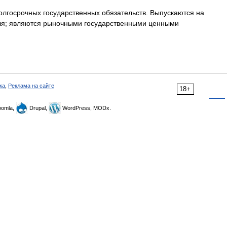
олгосрочных государственных обязательств. Выпускаются на
теля; являются рыночными государственными ценными
ка
,
Реклама на сайте
18+
omla,
Drupal,
WordPress, MODx.